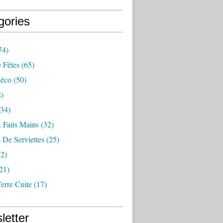
gories
74)
 Fêtes
(65)
éco
(50)
)
34)
 Faits Mains
(32)
 De Serviettes
(25)
2)
21)
erre Cuite
(17)
letter