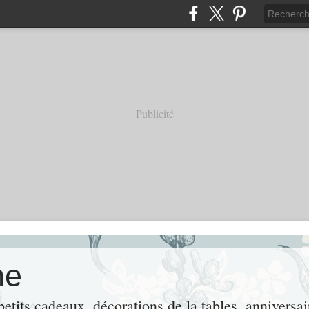
Publicité
ne
tits cadeaux, décorations de la tables, anniversair