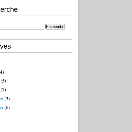
erche
ives
4)
(5)
(7)
er
(3)
er
(6)