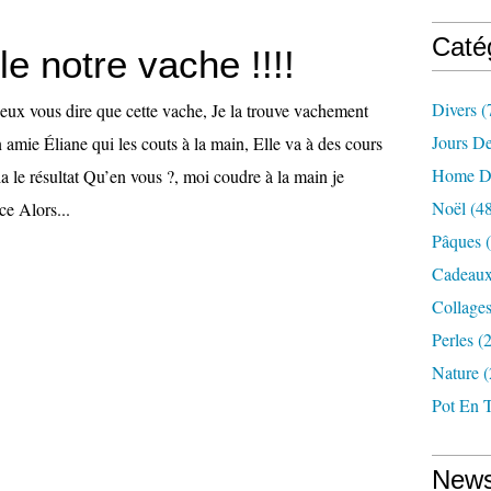
Caté
le notre vache !!!!
Divers
(
peux vous dire que cette vache, Je la trouve vachement
Jours De
n amie Éliane qui les couts à la main, Elle va à des cours
Home D
a le résultat Qu’en vous ?, moi coudre à la main je
Noël
(48
ce Alors...
Pâques
(
Cadeaux
Collages
Perles
(2
Nature
(
Pot En T
News